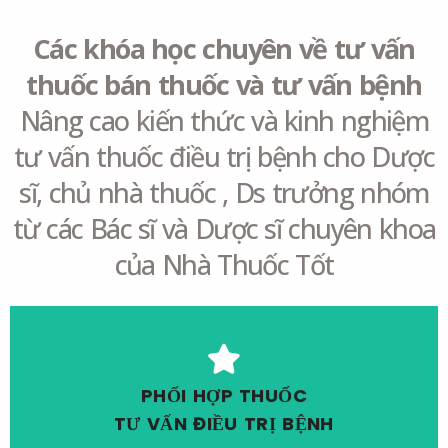
Các khóa học chuyên về tư vấn
thuốc bán thuốc và tư vấn bệnh
Nâng cao kiến thức và kinh nghiệm
tư vấn thuốc điều trị bệnh cho Dược
sĩ, chủ nhà thuốc , Ds trưởng nhóm
từ các Bác sĩ và Dược sĩ chuyên khoa
của Nhà Thuốc Tốt
Xem thêm
PHỐI HỢP THUỐC
TƯ VẤN ĐIỀU TRỊ BỆNH
Hổ trợ thủ tục CCHN