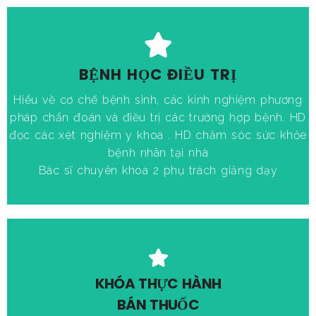
Xem thêm
BỆNH HỌC ĐIỀU TRỊ
Hổ trợ thủ tục CCHN
Hiểu về cơ chế bệnh sinh, các kinh nghiệm phương
Việc làm tư vấn bán thuốc
pháp chẩn đoán và điều trị các trường hợp bệnh. HD
Việc làm phòng khám
đọc các xét nghiệm y khoa . HD chăm sóc sức khỏe
bệnh nhân tại nhà
Quyền lợi học viên
Bác sĩ chuyên khoa 2 phụ trách giảng dạy
Quyền lợi học viên
KHÓA THỰC HÀNH
Giới thiệu việc làm tại các nhà thuốc hoặc chuỗi nhà thuốc
BÁN THUỐC
sau tốt nghiệp khóa