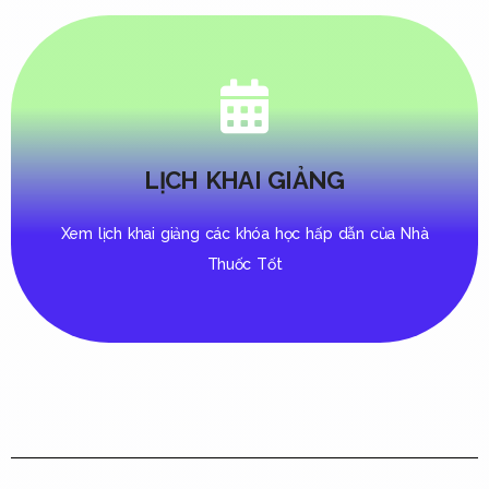
LỊCH KHAI GIẢNG
Xem lịch khai giảng các khóa học hấp dẫn của Nhà
Thuốc Tốt
LỊCH KHAI GIẢNG CHI TIẾT
CHO TỪNG KHÓA HỌC