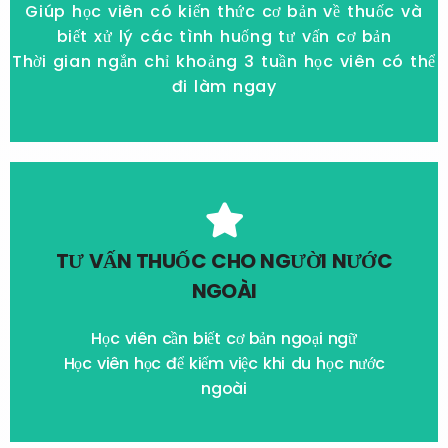
Giúp học viên có kiến thức cơ bản về thuốc và
Hổ trợ thủ tục CCHN
biết xử lý các tình huống tư vấn cơ bản
Thời gian ngắn chỉ khoảng 3 tuần học viên có thể
Xem thêm
đi làm ngay
Xem thêm
TƯ VẤN THUỐC CHO NGƯỜI NƯỚC
NGOÀI
Hổ trợ thủ tục CCHN
Giới thiệu việc làm sau tốt nghiệp khóa
Học viên cần biết cơ bản ngoại ngữ
Học viên học để kiếm việc khi du học nước
Quyền lợi học viên
ngoài