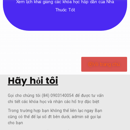
Xem lịch khai giảng các khóa học hấp dẫn của Nhà
Thuốc Tốt
LỊCH KHAI GIẢNG CHI TIẾT
CHO TỪNG KHÓA HỌC
Về trang chủ
Hãy hỏi tôi
XEM TẠI ĐÂY
Gọi cho chúng tôi (84) 0903140054 để được tư vấn
Click Here
chi tiết các khóa học và nhận các hổ trợ đặc biệt
Trong trường hợp bạn không thể liên lạc ngay Bạn
cũng có thể để lại số đt bên dưới, admin sẽ gọi lại
cho bạn