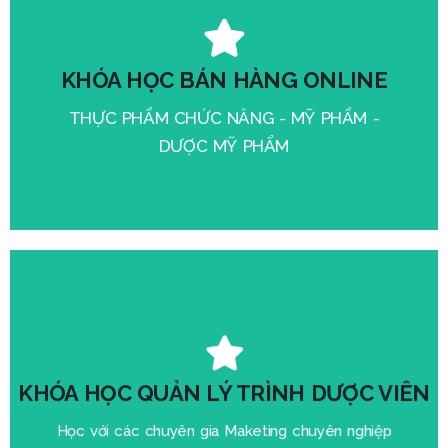
Xem thêm
KHÓA HỌC BÁN HÀNG ONLINE
lượng với giá gốc
Học viên sau tốt nghiệp khóa được hổ trợ sản phẩm chất
bán hàng online
THỰC PHẨM CHỨC NĂNG - MỸ PHẨM -
Học tập trao dồi Kỹ Năng - Kiến Thức - Kinh nghiệm trong
DƯỢC MỸ PHẨM
Quyển lợi học viên
Xem thêm
KHÓA HỌC QUẢN LÝ TRÌNH DƯỢC VIÊN
Quyền lợi học viên
Học với các chuyên gia Maketing chuyên nghiệp