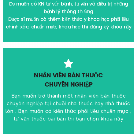
nghiệp khóa
Ds muốn có KN tư vấn bệnh, tư vấn và điều trị những
Giới thiệu việc làm tại các hệ thống phòng khám sau tốt
bệnh lý thông thường
Dược sĩ muốn có thêm kiến thức y khoa học phối liều
Quyền lợi học viên
chính xác, chuẩn mực, khoa học thì đăng ký khóa nầy
Quyền lợi học viên khóa Nhân viên bán
thuốc
NHÂN VIÊN BÁN THUỐC
CHUYÊN NGHIỆP
Giới thiệu việc làm sau tốt nghiệp
Bạn muốn trở thành một nhân viên bán thuốc
Chứng nhận khóa học
chuyên nghiệp tại chuỗi nhà thuốc hay nhà thuốc
lớn . Bạn muốn có kiến thức phối liều chuẩn mực ,
Xem thêm
tư vấn thuốc bài bản thì bạn chọn khóa nầy