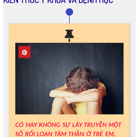
CÓ HAY KHÔNG SỰ LÂY TRUYỀN MỘT
SỐ RỐI LOẠN TÂM THẦN Ở TRẺ EM,