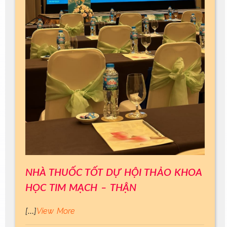
NHÀ THUỐC TỐT DỰ HỘI THẢO KHOA
HỌC TIM MẠCH – THẬN
View More
[…]