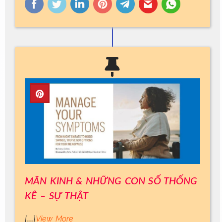
MÃN KINH & NHỮNG CON SỐ THỐNG
KÊ – SỰ THẬT
View More
[…]