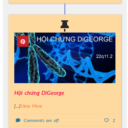
Hội chứng DiGeorge
View More
[…]
Comments are off
2