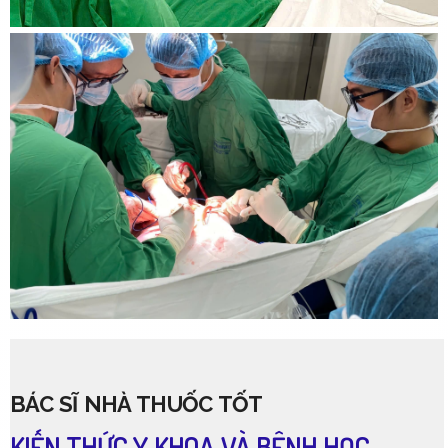
BÁC SĨ NHÀ THUỐC TỐT
KIẾN THỨC Y KHOA VÀ BỆNH HỌC