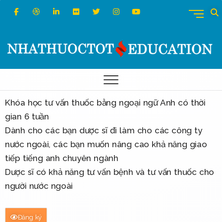
M
e
n
u
B
Nhà Thuốc Tốt
WEBSITE TƯ VẤN VÀ ĐÀO TẠO Y DƯỢC THỰC HÀNH
u
t
Khóa học tư vấn thuốc bằng ngoại ngữ Anh có thời
t
gian 6 tuần
o
Dành cho các bạn dược sĩ đi làm cho các công ty
n
nước ngoài, các bạn muốn nâng cao khả năng giao
tiếp tiếng anh chuyên ngành
Dược sĩ có khả năng tư vấn bệnh và tư vấn thuốc cho
người nước ngoài
Đăng ký