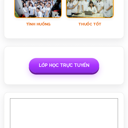
TÌNH HUỐNG
THUỐC TỐT
LỚP HỌC TRỰC TUYẾN