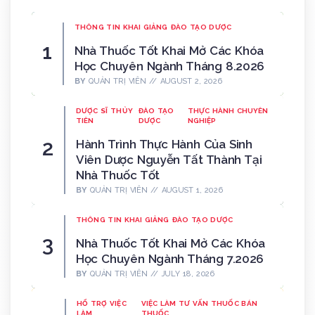
THÔNG TIN KHAI GIẢNG
ĐÀO TẠO DƯỢC
Nhà Thuốc Tốt Khai Mở Các Khóa
Học Chuyên Ngành Tháng 8.2026
BY
QUẢN TRỊ VIÊN
AUGUST 2, 2026
DƯỢC SĨ THỦY
ĐÀO TẠO
THỰC HÀNH CHUYÊN
TIÊN
DƯỢC
NGHIỆP
Hành Trình Thực Hành Của Sinh
Viên Dược Nguyễn Tất Thành Tại
Nhà Thuốc Tốt
BY
QUẢN TRỊ VIÊN
AUGUST 1, 2026
THÔNG TIN KHAI GIẢNG
ĐÀO TẠO DƯỢC
Nhà Thuốc Tốt Khai Mở Các Khóa
Học Chuyên Ngành Tháng 7.2026
BY
QUẢN TRỊ VIÊN
JULY 18, 2026
HỔ TRỢ VIỆC
VIỆC LÀM TƯ VẤN THUỐC BÁN
LÀM
THUỐC