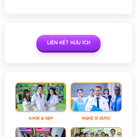
LIÊN KẾT HỨU ÍCH
KHỎE & ĐẸP
NGHỆ SĨ DƯỢC