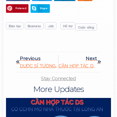
Pinterest
Skype
Đào tạo
Business
Job
Hổ trợ
Cuộc sống
Previous
Next
DƯỢC SĨ TƯƠNG LAI – ĐỊNH HƯỚNG CỦA BẠN LÀ GÌ
CẦN HỢP TÁC DƯỢC SĨ ĐẠI HỌC CÓ CCHN
Stay Connected
More Updates