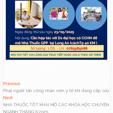
Previous
Phạt người tấn công nhân viên y tế khi đang cấp cứu
Next
NHÀ THUỐC TỐT KHAI MỞ CÁC KHÓA HỌC CHUYÊN
NGÀNH THÁNG 6.2025