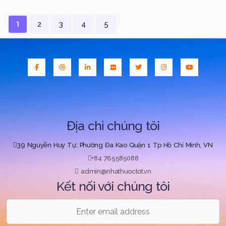
1
2
3
4
5
Địa chỉ chúng tôi
39 Nguyễn Huy Tự, Phường Đa Kao Quận 1 Tp Hồ Chí Minh, VN
+84 765585088
admin@nhathuoctot.vn
Kết nối với chúng tôi