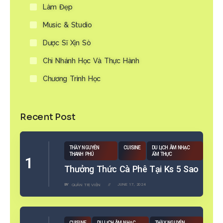
Làm Đẹp
Music & Studio
Dược Sĩ Xịn Sò
Chi Nhánh Học Và Thực Hành
Chương Trình Học
Recent Post
THẦY NGUYỄN
CUISINE
DU LỊCH ÂM NHẠC
THANH PHÚ
ẨM THỰC
Thưởng Thức Cà Phê Tại Ks 5 Sao
BY
QUẢN TRỊ VIÊN
JUNE 17, 2024
CUISINE
DU LỊCH ÂM NHẠC
THẦY NGUYỄN