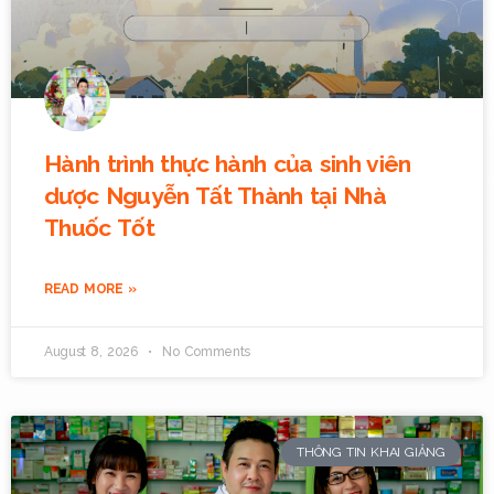
Hành trình thực hành của sinh viên
dược Nguyễn Tất Thành tại Nhà
Thuốc Tốt
READ MORE »
August 8, 2026
No Comments
THÔNG TIN KHAI GIẢNG