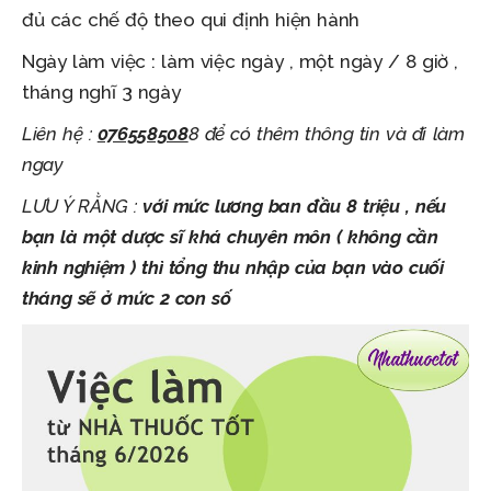
đủ các chế độ theo qui định hiện hành
Ngày làm việc : làm việc ngày , một ngày / 8 giờ ,
tháng nghĩ 3 ngày
Liên
hệ
:
076558508
8
để
có
thêm
thông
tin
và
đi làm
ngay
LƯU Ý RẰNG :
với mức lương ban đầu 8 triệu , nếu
bạn là một dược sĩ khá chuyên môn ( không cần
kinh nghiệm ) thì tổng thu nhập của bạn vào cuối
tháng sẽ ở mức 2 con số