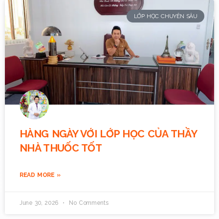
LỚP HỌC CHUYÊN SÂU
HÀNG NGÀY VỚI LỚP HỌC CỦA THẦY
NHÀ THUỐC TỐT
READ MORE »
June 30, 2026
No Comments