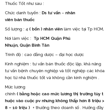
Thuốc Tốt như sau :
Chức danh tuyển :
Ds
tư
vấn
–
nhân
viên
bán
thuốc
Số lượng : 4
( bốn
)
nhân
viên
làm việc tại Tp HCM
.
Nơi làm việc :
Tp
HCM
Quận
Phú
Nhuận
,
Quận
Bình Tân
Trình độ : cao đẳng dược – đại học dược
Kinh nghiệm : tư vấn bán thuốc độc lập, khả năng
tư vấn bệnh chuyên nghiệp và tốt nghiệp các khóa
học từ nhà thuốc tốt và không cần kinh nghiệm .
Mức
lương
chính
(
bằng
hoặc
cao
mức
l
ư
ơng
thị
tr
ư
ờng
tùy
t
huộc
vào
cuộc
pv nhưng không thấp hơn 8 triệu >
8 – 10 triệu
)
+ thưởng theo doanh số . Hưởng đầy