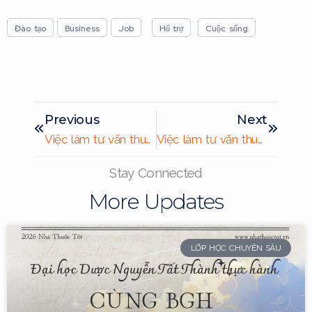
hành nghề
Đào tạo
Business
Job
Hổ trợ
Cuộc sống
Hổ trợ hồ sơ thủ tục xin chứng chỉ hành nghề
à
Click Here
Previous
Next
Việc làm tư vấn thuốc tháng 4.2026
Việc làm tư vấn thuốc tháng 7.2026
Stay Connected
More Updates
LỚP HỌC CHUYÊN SÂU