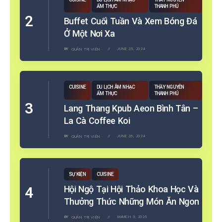
ẨM THỰC
THANH PHÚ
Buffet Cuối Tuần Và Xem Bóng Đá
Ở Một Nơi Xa
BY
QUẢN TRỊ VIÊN
JUNE 25, 2024
CUISINE
DU LỊCH ÂM NHẠC
THẦY NGUYỄN
ẨM THỰC
THANH PHÚ
Lang Thang Kpub Aeon Bình Tân –
La Cà Coffee Koi
BY
QUẢN TRỊ VIÊN
JUNE 26, 2024
SỰ KIỆN
CUISINE
Hội Ngộ Tại Hội Thảo Khoa Học Và
Thưởng Thức Những Món Ăn Ngon
BY
QUẢN TRỊ VIÊN
MARCH 3, 2025