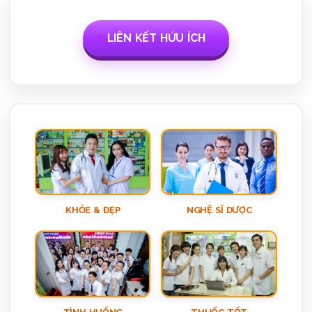
LIÊN KẾT HỨU ÍCH
KHỎE & ĐẸP
NGHỆ SĨ DƯỢC