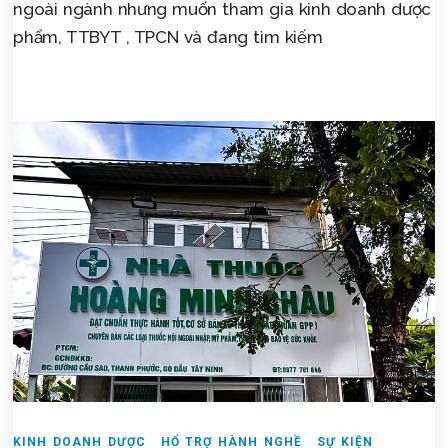
ngoài ngành nhưng muốn tham gia kinh doanh dược
phẩm, TTBYT , TPCN và đang tìm kiếm
KINH DOANH DƯỢC
HỔ TRỢ HÀNH NGHỀ
SỰ KIỆN