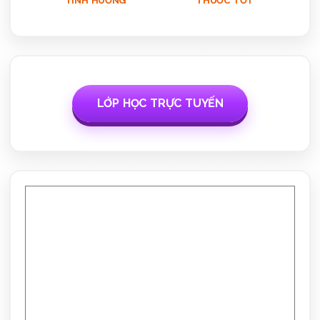
TÌNH HUỐNG
THUỐC TỐT
LỚP HỌC TRỰC TUYẾN