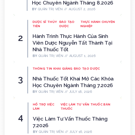
Học Chuyên Ngành Tháng 8.2026
BY
QUẢN TRỊ VIÊN
AUGUST 2, 2026
DƯỢC SĨ THỦY
ĐÀO TẠO
THỰC HÀNH CHUYÊN
TIÊN
DƯỢC
NGHIỆP
Hành Trình Thực Hành Của Sinh
Viên Dược Nguyễn Tất Thành Tại
Nhà Thuốc Tốt
BY
QUẢN TRỊ VIÊN
AUGUST 1, 2026
THÔNG TIN KHAI GIẢNG
ĐÀO TẠO DƯỢC
Nhà Thuốc Tốt Khai Mở Các Khóa
Học Chuyên Ngành Tháng 7.2026
BY
QUẢN TRỊ VIÊN
JULY 18, 2026
HỔ TRỢ VIỆC
VIỆC LÀM TƯ VẤN THUỐC BÁN
LÀM
THUỐC
Việc Làm Tư Vấn Thuốc Tháng
7.2026
BY
QUẢN TRỊ VIÊN
JULY 16, 2026